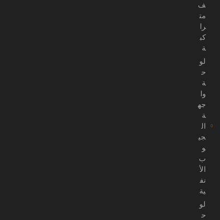
ف
مت
را
كب
ة
لو
ح
ة
وا
جه
ة
ال
جي
و
ب
الأ
نف
ية
لو
ح