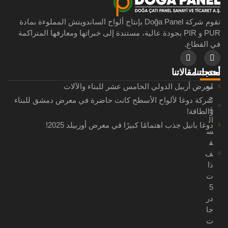
تقوم شركة Doğa Panel بإنتاج ألواح الساندويتش المملوءة بمادة
PUR و PIR بجودة عالية، مستندة إلى خبراتها ومعارفها المتراكمة
في القطاع.
منتجاتنا
أحدث مقالاتنا
لو
معرض أربيل الدولي الخامس عشر للبناء والآلات
ح
شركة دوغا لألواح الأسطح كانت حاضرة في معرض دمشق للبناء
ة
والطاقة!
ال
دوغا بانيل جذب اهتمامًا كبيرًا في معرض أوزبيلد 2025!
س
ق
ف
ذا
ت
5
در
جا
ت