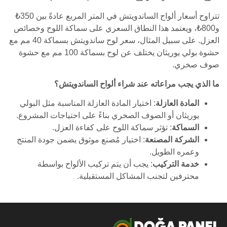
تتراوح أسعار ألواح الساندويتش في المتر المربع عادةً بين 350₺
و800₺، ويعتمد هذا النطاق السعري على سماكة اللوح وخصائص
العزل. على سبيل المثال، سعر لوح ساندويتش بسماكة 40 مم مع
حشوة بولي يوريثان يختلف عن لوح بسماكة 100 مم مع حشوة
صوف صخري.
ما الذي يجب مراعاته عند شراء ألواح الساندويتش؟
المادة العازلة
: اختيار المادة العازلة المناسبة مثل البولي
يوريثان أو الصوف الصخري بناءً على احتياجات المشروع.
السماكة
: تؤثر سماكة اللوح على كفاءة العزل.
الشركة المصنعة
: اختيار مُصنع موثوق يضمن جودة المنتج
وعمره الطويل.
خدمة التركيب
: يجب أن يتم تركيب الألواح بواسطة
محترفين لتجنب المشاكل المستقبلية.