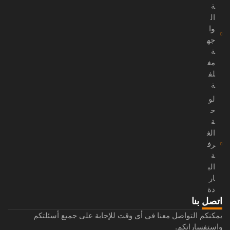
ة
ال
وا
جه
ة
مغ
لف
ة
لو
ح
ة
الغ
رف
ة
الب
ار
دة
اتصل بنا
يمكنكم التواصل معنا في أي وقت للإجابة على جميع أسئلتكم
واستفساراتكم.