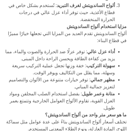
ألواح الساندويتش لغرف التبريد
: تُستخدم بشكل خاص في
قطاع الأغذية، حيث توفر أداء عزل عالي في درجات
الحرارة المنخفضة.
مزايا استخدام ألواح الساندويتش
ألواح الساندويتش تقدم العديد من المزايا التي تجعلها خيارًا مميزًا
في قطاع البناء:
أداء عزل عالي
: توفر عزلًا ضد الحرارة والصوت والماء، مما
يزيد من كفاءة الطاقة ويحسن الراحة داخل المبنى.
سهولة التركيب
: خفة وزنها تجعل عملية التركيب سريعة
وسهلة، مما يقلل من التكاليف ويوفر الوقت.
مظهر جمالي
: توفر خيارات متنوعة من الألوان والتصاميم
لتعزيز جمالية المباني.
متانة وعمر طويل
: بفضل استخدام الصلب المجلفن ومواد
العزل القوية، تقاوم الألواح العوامل الخارجية وتتمتع بعمر
طويل.
ما هو سعر متر واحد من ألواح الساندويتش؟
تختلف أسعار ألواح الساندويتش بناءً على عدة عوامل مثل سماكة
اللوح، المادة العازلة، ونوع الطلاء المعدني المستخدم.