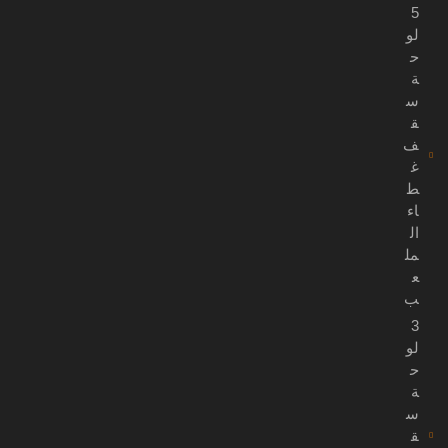
5
لو
ح
ة
س
ق
ف
غ
ط
اء
ال
مل
ع
ب
3
لو
ح
ة
س
ق