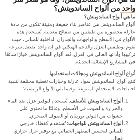
واحد من ألواح الساندويتش؟
ما هي ألواح الساندويتش؟
ألواح الساندويتش هي عناصر بناء خفيفة ومتينة تتكون من مادة
عازلة محصورة بين طبقتين من صفائح معدنية. تُستخدم هذه
الألواح في الأسطح والواجهات والجدران الداخلية للمباني، حيث
تقوم بوظيفتي العزل والدعم الهيكلي في آن واحد. بفضل سرعة
تركيبها وأدائها العالي في العزل، تُعد ألواح الساندويتش خيارًا شائعًا
في المشاريع الإنشائية الحديثة.
أنواع ألواح الساندويتش ومجالات استخدامها
تُنتج ألواح الساندويتش بمواد عازلة وخيارات تغطية مختلفة لتلبية
احتياجات الاستخدام المتنوعة. وفيما يلي الأنواع الرئيسية:
ألواح الساندويتش للأسقف
: تُستخدم لتوفير عزل ضد الماء
والحرارة والصوت في الأسطح، وغالبًا ما تحتوي على
حشوات من البولي يوريثان أو الصوف الصخري.
ألواح الساندويتش للواجهات
: تُستخدم كغطاء خارجي
للمباني لتحسين المظهر الجمالي مع توفير عزل حراري
فعال.