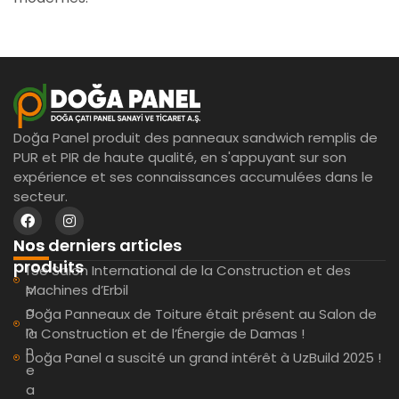
Doğa Panel produit des panneaux sandwich remplis de
PUR et PIR de haute qualité, en s'appuyant sur son
expérience et ses connaissances accumulées dans le
secteur.
Nos derniers articles
Nos
produits
15e Salon International de la Construction et des
Machines d’Erbil
P
a
Doğa Panneaux de Toiture était présent au Salon de
n
la Construction et de l’Énergie de Damas !
n
Doğa Panel a suscité un grand intérêt à UzBuild 2025 !
e
a