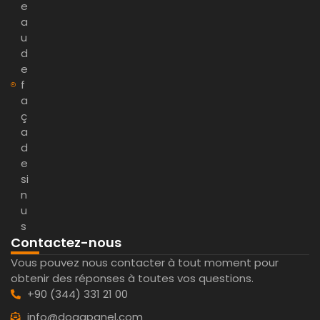
e
a
u
d
e
f
a
ç
a
d
e
si
n
u
s
Contactez-nous
Vous pouvez nous contacter à tout moment pour
obtenir des réponses à toutes vos questions.
+90 (344) 331 21 00
info@dogapanel.com