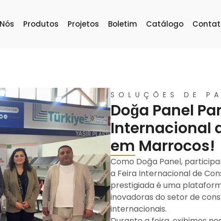
 Nós
Produtos
Projetos
Boletim
Catálogo
Contat
SOLUÇÕES DE PA
Doğa Panel Par
Internacional 
em Marrocos!
Como Doğa Panel, participam
a Feira Internacional de Con
prestigiada é uma platafor
inovadoras do setor de cons
internacionais.
Durante a feira, exibimos no