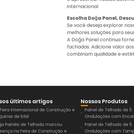
internacional.
Escolha Doğa Panel, Desc
Se você deseja explorar nos
melhores soluções para seus
A Doğa Panel continua forne
fachadas. Adicione valor ao
combinam qualidade e estét
sos últimos artigos
Nossos Produtos
 Feira Internacional de Construção e
Painel de Telhado de 5
uinas de Erbil
Ondulações com Encai
a Painéis de Telhado marcou
Painel de Telhado de 5
sença na Feira de Construção e
Ondulações com Tam