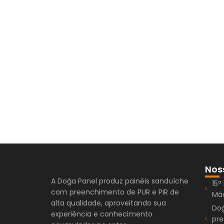
Nos
A Doğa Panel produz painéis sanduíche
15ª
com preenchimento de PUR e PIR de
Máq
alta qualidade, aproveitando sua
Doğ
experiência e conhecimento
pre