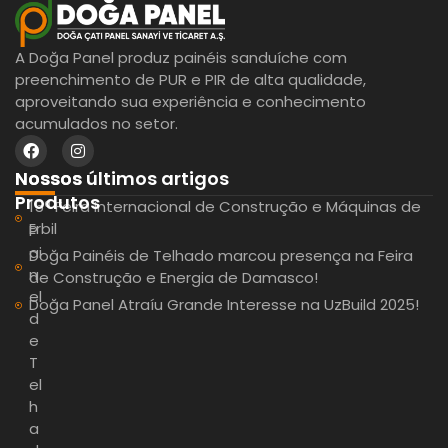
A Doğa Panel produz painéis sanduíche com
preenchimento de PUR e PIR de alta qualidade,
aproveitando sua experiência e conhecimento
acumulados no setor.
Nossos últimos artigos
Nossos
Produtos
15ª Feira Internacional de Construção e Máquinas de
Erbil
P
ai
Doğa Painéis de Telhado marcou presença na Feira
n
de Construção e Energia de Damasco!
el
Doğa Panel Atraíu Grande Interesse na UzBuild 2025!
d
e
T
el
h
a