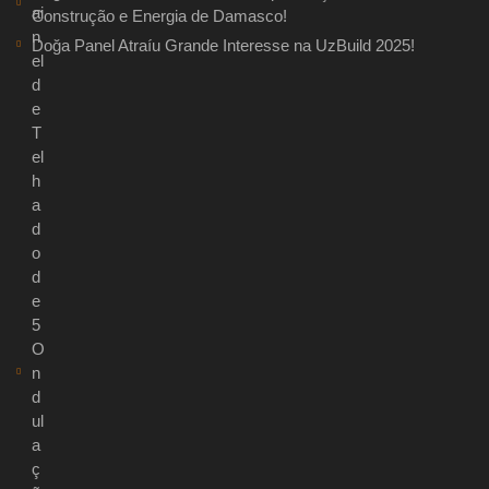
ai
Construção e Energia de Damasco!
n
Doğa Panel Atraíu Grande Interesse na UzBuild 2025!
el
d
e
T
el
h
a
d
o
d
e
5
O
n
d
ul
a
ç