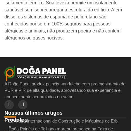
isolamento térmico. Sua leveza permite um isolamento
saudável sem sobrecarregar a estrutura do edifício. Além
disso, os sistemas de espuma de poliuretano são
conhecidos por serem 100% seguros para pessoas
alérgicas e animais, não produzem poeira e não contêm
alérgenos ou gases nocivos.
A Doğa Panel produz painéis sanduíche com preenchimento de
PUR e PIR de alta qualidade, aproveitando sua experiência e
conhecimento acumulados no setor.
Nossos últimos artigos
Nossos
Produtos
15ª Feira Internacional de Construção e Máquinas de Erbil
P
Doğa Painéis de Telhado marcou presença na Feira de