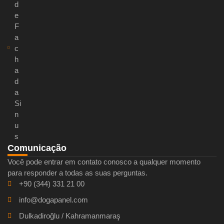
d
e
F
a
c
h
a
d
a
Si
n
u
s
Comunicação
Você pode entrar em contato conosco a qualquer momento
para responder a todas as suas perguntas.
+90 (344) 331 21 00
info@dogapanel.com
Dulkadiroğlu / Kahramanmaraş