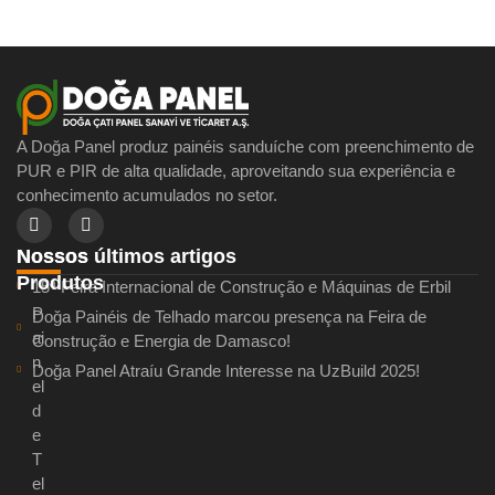
A Doğa Panel produz painéis sanduíche com preenchimento de
PUR e PIR de alta qualidade, aproveitando sua experiência e
conhecimento acumulados no setor.
Nossos últimos artigos
Nossos
Produtos
15ª Feira Internacional de Construção e Máquinas de Erbil
P
Doğa Painéis de Telhado marcou presença na Feira de
ai
Construção e Energia de Damasco!
n
Doğa Panel Atraíu Grande Interesse na UzBuild 2025!
el
d
e
T
el