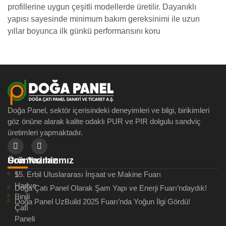
profillerine uygun çeşitli modellerde üretilir. Dayanıklı
yapısı sayesinde minimum bakım gereksinimi ile uzun
yıllar boyunca ilk günkü performansını koru
Doğa Panel, sektör içerisindeki deneyimleri ve bilgi, birikimleri
göz önüne alarak kalite odaklı PUR ve PIR dolgulu sandviç
üretimleri yapmaktadır.
Son Yazılarımız
Ürünlerimiz
15. Erbil Uluslararası İnşaat ve Makine Fuarı
5
Hadve
Doğa Çatı Panel Olarak Şam Yapı ve Enerji Fuarı’ndaydık!
Binili
Doğa Panel UzBuild 2025 Fuarı’nda Yoğun İlgi Gördü!
Çatı
Paneli