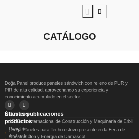
CATÁLOGO
Doğa Panel produce paneles sándwich con relleno de PUR y
PIR de alta calidad, aprovechando su experiencia y
conocimiento acumulado en el sector.
Últimas publicaciones
Nuestros
productos
15ª Feria Internacional de Construcción y Maquinaria de Erbil
Panel de
¡Doğa Paneles para Techo estuvo presente en la Feria de
Techo de 5
Construcción y Energía de Damasco!