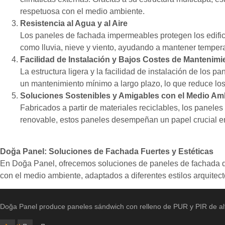
respetuosa con el medio ambiente.
Resistencia al Agua y al Aire
Los paneles de fachada impermeables protegen los edificio
como lluvia, nieve y viento, ayudando a mantener temperatu
Facilidad de Instalación y Bajos Costes de Mantenimi
La estructura ligera y la facilidad de instalación de los
un mantenimiento mínimo a largo plazo, lo que reduce los
Soluciones Sostenibles y Amigables con el Medio Am
Fabricados a partir de materiales reciclables, los panele
renovable, estos paneles desempeñan un papel crucial en 
Doğa Panel: Soluciones de Fachada Fuertes y Estéticas
En Doğa Panel, ofrecemos soluciones de paneles de fachada qu
con el medio ambiente, adaptados a diferentes estilos arquitect
Doğa Panel produce paneles sándwich con relleno de PUR y PIR de alt