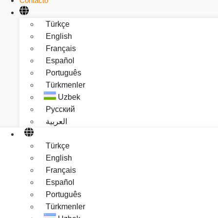
Contacto
Türkçe
English
Français
Español
Português
Türkmenler
Uzbek
Русский
العربية
Türkçe
English
Français
Español
Português
Türkmenler