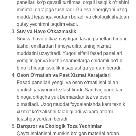
panellari ko‘p qavatli tuzilmasi orqali issiqlik o‘tishini
minimal darajaga tushiradi. Bu esa energiyani uzoq
muddat tejashga yordam beradi va ekologik jihatdan
qulay yechimni taqdim etadi.
Suv va Havo O‘tkazmaslik
Suv va havo o‘tkazmaydigan fasad panellari binoni
tashqi omillardan himoya qilib, uning xizmat
muddatini uzaytiradi. Yuqori sifatli fasad panellari
yomg‘ir, qor va kuchli shamollarga chidamli bo‘lib,
bino ichidagi issiqlikni saqlashga yordam beradi.
Oson O‘rnatish va Past Xizmat Xarajatlari
Fasad panellari yengil va oson o‘rnatilishi bilan
qurilish jarayonini tezlashtiradi. Sandviç panellari
binoga ortiqcha yuk bermasdan tez va oson
o‘rnatiladi. Uzoq muddat foydalanishda kam texnik
xizmat ko‘rsatishni talab qiladi va xarajatlarni
tejashga yordam beradi.
Barqaror va Ekologik Toza Yechimlar
Qayta ishlanishi mumkin bo‘lgan materiallardan