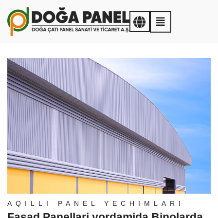
AQILLI PANEL YECHIMLARI
Fasad Panellari yordamida Binolarda