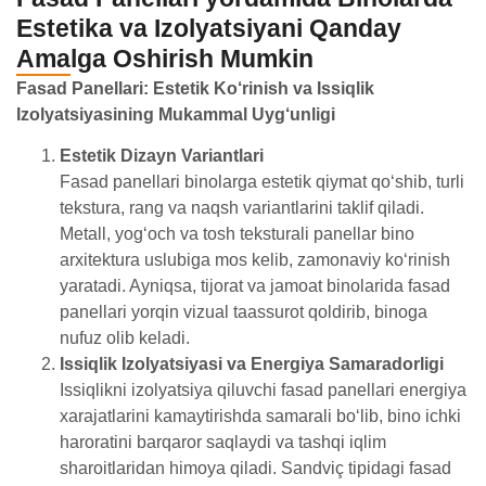
Estetika va Izolyatsiyani Qanday
Amalga Oshirish Mumkin
Fasad Panellari: Estetik Ko‘rinish va Issiqlik
Izolyatsiyasining Mukammal Uyg‘unligi
Estetik Dizayn Variantlari
Fasad panellari binolarga estetik qiymat qo‘shib, turli
tekstura, rang va naqsh variantlarini taklif qiladi.
Metall, yog‘och va tosh teksturali panellar bino
arxitektura uslubiga mos kelib, zamonaviy ko‘rinish
yaratadi. Ayniqsa, tijorat va jamoat binolarida fasad
panellari yorqin vizual taassurot qoldirib, binoga
nufuz olib keladi.
Issiqlik Izolyatsiyasi va Energiya Samaradorligi
Issiqlikni izolyatsiya qiluvchi fasad panellari energiya
xarajatlarini kamaytirishda samarali bo‘lib, bino ichki
haroratini barqaror saqlaydi va tashqi iqlim
sharoitlaridan himoya qiladi. Sandviç tipidagi fasad