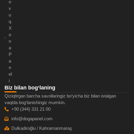
o
v
u
q
X
o
n
a
P
a
n
el
i
Biz bilan bog‘laning
Qiziqtirgan barcha savollaringiz bo‘yicha biz bilan istalgan
vaqtda bog‘lanishingiz mumkin.
+90 (344) 331 21 00
info@dogapanel.com
Dulkadiroğlu / Kahramanmaraş