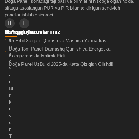
Doğa Panel, sohadagi tajribasi va bilimlarini hisobga olgan holda,
sifatga asoslangan PUR va PIR bilan to‘ldirilgan sendvich
panellar ishlab chiqaradi.
So‘nggi yozuvlarimiz
Mahsulotlarimiz
15-Erbil Xalqaro Qurilish va Mashina Yarmarkasi
5
H
Doğa Tom Paneli Damashq Qurilish va Energetika
a
Ko‘rgazmasida Ishtirok Etdi!
d
Doğa Panel UzBuild 2025-da Katta Qiziqish Olishdi!
v
al
i
Bi
ri
k
u
v
c
hi
T