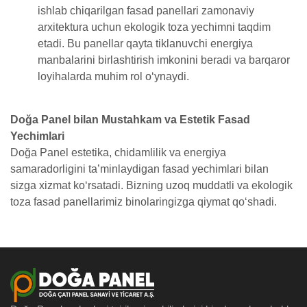
ishlab chiqarilgan fasad panellari zamonaviy
arxitektura uchun ekologik toza yechimni taqdim
etadi. Bu panellar qayta tiklanuvchi energiya
manbalarini birlashtirish imkonini beradi va barqaror
loyihalarda muhim rol o‘ynaydi.
Doğa Panel bilan Mustahkam va Estetik Fasad
Yechimlari
Doğa Panel estetika, chidamlilik va energiya
samaradorligini ta’minlaydigan fasad yechimlari bilan
sizga xizmat ko‘rsatadi. Bizning uzoq muddatli va ekologik
toza fasad panellarimiz binolaringizga qiymat qo‘shadi.