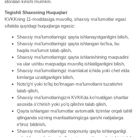
idoralari kirishi mumkin.
Tegishli Shaxsning Huquqlari
KVKKning 11-moddasiga muvofiq, shaxsiy ma’lumotlar egasi
sifatida quyidagi huquqlarga egasiz:
Shaxsiy ma’lumotlaringiz qayta ishlanayotganligini bilish,
Shaxsiy ma’lumotlaringiz qayta ishlangan bo’lsa, bu
haqda ma’lumot talab qilish,
Shaxsiy ma’lumotlaringiz qayta ishlanishining maqsadini
va ular ushbu maqsadga muvofiq ishlatilganligini bilish,
Shaxsiy ma’lumotlaringiz mamlakat ichida yoki chet elda
kimlarga uzatilganligini bilish,
Noto’g’ri yoki to’liq bo’lmagan ma’lumotlarni tuzatishni
talab qilish,
Shaxsiy ma’lumotlaringizni KVKKda ko’rsatilgan shartlar
asosida o’chirish yoki yo’q qilishni talab qilish,
Qayta ishlangan ma’lumotlar avtomatik tizimlar orqali tahlil
qilinganda sizning manfaatlaringizga qarshi natijalarga
e’tiroz bildirish,
Shaxsiy ma’lumotlaringiz noqonuniy qayta ishlanganligi