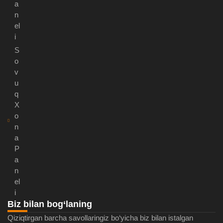
a
n
el
i
S
o
v
u
q
X
o
n
a
P
a
n
el
i
Biz bilan bog‘laning
Qiziqtirgan barcha savollaringiz bo‘yicha biz bilan istalgan