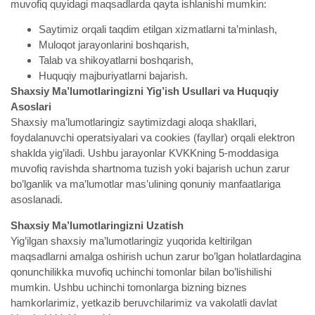
muvofiq quyidagi maqsadlarda qayta ishlanishi mumkin:
Saytimiz orqali taqdim etilgan xizmatlarni ta’minlash,
Muloqot jarayonlarini boshqarish,
Talab va shikoyatlarni boshqarish,
Huquqiy majburiyatlarni bajarish.
Shaxsiy Ma’lumotlaringizni Yig’ish Usullari va Huquqiy
Asoslari
Shaxsiy ma’lumotlaringiz saytimizdagi aloqa shakllari,
foydalanuvchi operatsiyalari va cookies (fayllar) orqali elektron
shaklda yig’iladi. Ushbu jarayonlar KVKKning 5-moddasiga
muvofiq ravishda shartnoma tuzish yoki bajarish uchun zarur
bo’lganlik va ma’lumotlar mas’ulining qonuniy manfaatlariga
asoslanadi.
Shaxsiy Ma’lumotlaringizni Uzatish
Yig’ilgan shaxsiy ma’lumotlaringiz yuqorida keltirilgan
maqsadlarni amalga oshirish uchun zarur bo’lgan holatlardagina
qonunchilikka muvofiq uchinchi tomonlar bilan bo’lishilishi
mumkin. Ushbu uchinchi tomonlarga bizning biznes
hamkorlarimiz, yetkazib beruvchilarimiz va vakolatli davlat