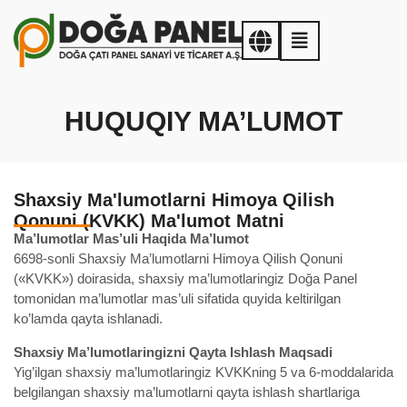
HUQUQIY MA’LUMOT
Shaxsiy Ma'lumotlarni Himoya Qilish
Qonuni (KVKK) Ma'lumot Matni
Ma’lumotlar Mas’uli Haqida Ma’lumot
6698-sonli Shaxsiy Ma’lumotlarni Himoya Qilish Qonuni
(«KVKK») doirasida, shaxsiy ma’lumotlaringiz Doğa Panel
tomonidan ma’lumotlar mas’uli sifatida quyida keltirilgan
ko’lamda qayta ishlanadi.
Shaxsiy Ma’lumotlaringizni Qayta Ishlash Maqsadi
Yig’ilgan shaxsiy ma’lumotlaringiz KVKKning 5 va 6-moddalarida
belgilangan shaxsiy ma’lumotlarni qayta ishlash shartlariga