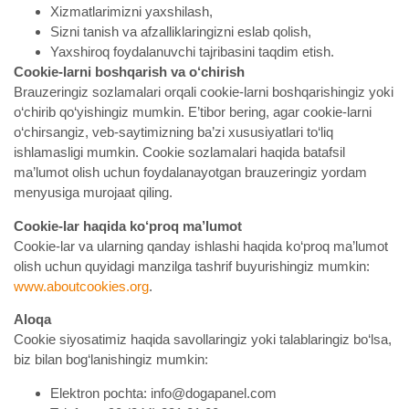
Xizmatlarimizni yaxshilash,
Sizni tanish va afzalliklaringizni eslab qolish,
Yaxshiroq foydalanuvchi tajribasini taqdim etish.
Cookie-larni boshqarish va o‘chirish
Brauzeringiz sozlamalari orqali cookie-larni boshqarishingiz yoki
o‘chirib qo‘yishingiz mumkin. E’tibor bering, agar cookie-larni
o‘chirsangiz, veb-saytimizning ba’zi xususiyatlari to‘liq
ishlamasligi mumkin. Cookie sozlamalari haqida batafsil
ma’lumot olish uchun foydalanayotgan brauzeringiz yordam
menyusiga murojaat qiling.
Cookie-lar haqida ko‘proq ma’lumot
Cookie-lar va ularning qanday ishlashi haqida ko‘proq ma’lumot
olish uchun quyidagi manzilga tashrif buyurishingiz mumkin:
www.aboutcookies.org
.
Aloqa
Cookie siyosatimiz haqida savollaringiz yoki talablaringiz bo‘lsa,
biz bilan bog‘lanishingiz mumkin:
Elektron pochta: info@dogapanel.com