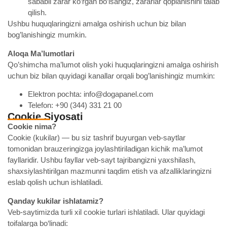
sababli zarar ko’rgan bo’lsangiz, zararlar qoplanishini talab
qilish.
Ushbu huquqlaringizni amalga oshirish uchun biz bilan
bog’lanishingiz mumkin.
Aloqa Ma’lumotlari
Qo’shimcha ma’lumot olish yoki huquqlaringizni amalga oshirish
uchun biz bilan quyidagi kanallar orqali bog’lanishingiz mumkin:
Elektron pochta: info@dogapanel.com
Telefon: +90 (344) 331 21 00
Cookie Siyosati
Cookie nima?
Cookie (kukilar) — bu siz tashrif buyurgan veb-saytlar
tomonidan brauzeringizga joylashtiriladigan kichik ma’lumot
fayllaridir. Ushbu fayllar veb-sayt tajribangizni yaxshilash,
shaxsiylashtirilgan mazmunni taqdim etish va afzalliklaringizni
eslab qolish uchun ishlatiladi.
Qanday kukilar ishlatamiz?
Veb-saytimizda turli xil cookie turlari ishlatiladi. Ular quyidagi
toifalarga bo‘linadi: