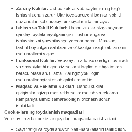
Zaruriy Kukilar:
Ushbu kukilar veb-saytimizning to‘g‘ri
ishlashi uchun zarur. Ular foydalanuvchi loginlari yoki til
sozlamalari kabi asosiy funksiyalarni ta’minlaydi.
Ishlash va Tahlil Kukilari:
Ushbu kukilar bizga saytdan
qanday foydalanayotganingizni tushunishga va
ishlashimizni yaxshilashga yordam beradi. Masalan,
tashrif buyurilgan sahifalar va o‘tkazilgan vaqt kabi anonim
ma’lumotlarni yig‘adi.
Funksional Kukilar:
Veb-saytimiz funksionalligini oshiradi
va shaxsiylashtirilgan xizmatlarni taqdim etishga imkon
beradi. Masalan, til afzalliklaringiz yoki login
ma’lumotlaringizni eslab qolishi mumkin.
Maqsad va Reklama Kukilari:
Ushbu kukilar
qiziqishlaringizga mos reklama ko‘rsatish va reklama
kampaniyalarimiz samaradorligini o‘lchash uchun
ishlatiladi.
Cookie-larning foydalanish maqsadlari
Veb-saytimizda cookie-lar quyidagi maqsadlarda ishlatiladi:
Sayt trafigi va foydalanuvchi xatti-harakatlarini tahlil qilish,