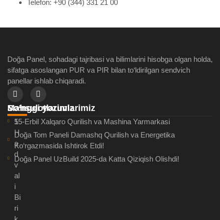
Telefon: +90 (344) 331 21 00
Doğa Panel, sohadagi tajribasi va bilimlarini hisobga olgan holda,
sifatga asoslangan PUR va PIR bilan to‘ldirilgan sendvich
panellar ishlab chiqaradi.
So‘nggi yozuvlarimiz
Mahsulotlarimiz
15-Erbil Xalqaro Qurilish va Mashina Yarmarkasi
5
H
Doğa Tom Paneli Damashq Qurilish va Energetika
a
Ko‘rgazmasida Ishtirok Etdi!
d
Doğa Panel UzBuild 2025-da Katta Qiziqish Olishdi!
v
al
i
Bi
ri
k